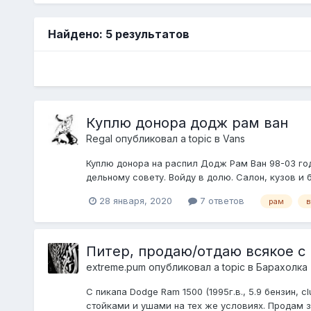
Найдено: 5 результатов
Куплю донора додж рам ван
Regal
опубликовал a topic в
Vans
Куплю донора на распил Додж Рам Ван 98-03 год
дельному совету. Войду в долю. Салон, кузов и 
28 января, 2020
7 ответов
рам
в
Питер, продаю/отдаю всякое с 
extreme.pum
опубликовал a topic в
Барахолка 
С пикапа Dodge Ram 1500 (1995г.в., 5.9 бензин
стойками и ушами на тех же условиях. Продам за