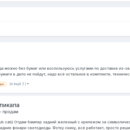
а можно без бумаг или воспользуюсь услугами по доставке из-за.
бумаги в дело не пойдут, надо всё остальное в комплекте, техниче
(и ещё 2 )
ан
пикапа
- продам
, club cab) Отдам бампер задний железный с крепежом за символиче
дние фонари светодиоды. Фотку скину, всё работает, просто решил