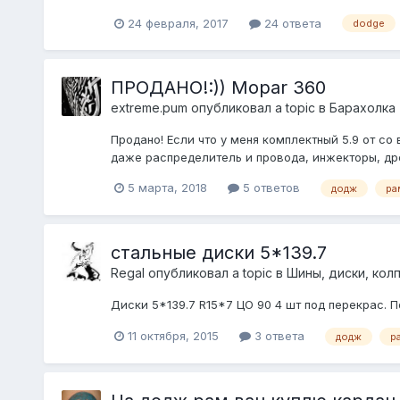
24 февраля, 2017
24 ответа
dodge
ПРОДАНО!:)) Mopar 360
extreme.pum
опубликовал a topic в
Барахолка 
Продано! Если что у меня комплектный 5.9 от со 
даже распределитель и провода, инжекторы, дросс
5 марта, 2018
5 ответов
додж
ра
стальные диски 5*139.7
Regal
опубликовал a topic в
Шины, диски, колпа
Диски 5*139.7 R15*7 ЦО 90 4 шт под перекрас. П
11 октября, 2015
3 ответа
додж
р