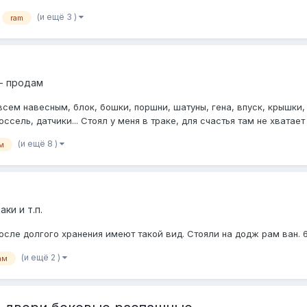
(и ещё 3 )
ram
- продам
всем навесным, блок, бошки, поршни, шатуны, гена, впуск, крышки, в
ель, датчики... Стоял у меня в траке, для счастья там не хватает 
(и ещё 8 )
м
ки и т.п.
осле долгого хранения имеют такой вид. Стояли на додж рам ван. 
(и ещё 2 )
ам