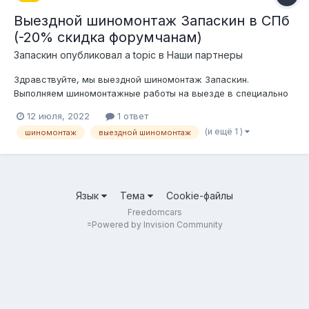
Выездной шиномонтаж Запаскин в СПб
(-20% скидка форумчанам)
Запаскин
опубликовал a topic в
Наши партнеры
Здравствуйте, мы выездной шиномонтаж Запаскин.
Выполняем шиномонтажные работы на выезде в специально
оборудованном автомобиле. Работаем в Санкт-Петербурге и
12 июля, 2022
1 ответ
Ленинградской области до 200 км от КАД Выезд мастера в
(и ещё 1 )
шиномонтаж
выездной шиномонтаж
течении 5 минут после принятия заявки. среднее ожидание
мастера 20-30 минут....
Язык
Тема
Cookie-файлы
Freedomcars
=
Powered by Invision Community