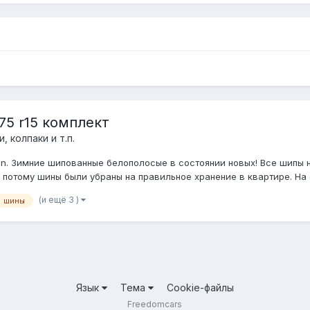
75 r15 комплект
, колпаки и т.п.
apan. Зимние шипованные белополосые в состоянии новых! Все шипы 
 потому шины были убраны на правильное хранение в квартире. На ф
(и ещё 3 )
шины
Язык
Тема
Cookie-файлы
Freedomcars