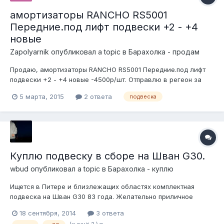
амортизаторы RANCHO RS5001
Передние.под лифт подвески +2 - +4
новые
Zapolyarnik
опубликовал a topic в
Барахолка - продам
Продаю, амортизаторы RANCHO RS5001 Передние.под лифт
подвески +2 - +4 новые -4500р/шт. Отправлю в регеон за
ваш счет. Москва и обл. самовывоз. Тел. 89262711895 Игорь.
5 марта, 2015
2 ответа
подвеска
Куплю подвеску в сборе на Шван G30.
wbud
опубликовал a topic в
Барахолка - куплю
Ищется в Питере и близлежащих областях комплектная
подвеска на Шван G30 83 года. Желательно приличное
состояние моста, остальное все значение не имеет - все
18 сентября, 2014
3 ответа
равно будет перебираться. Рессоры тоже не нужны.