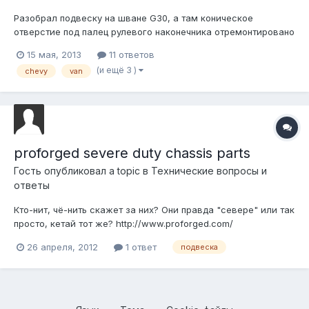
Разобрал подвеску на шване G30, а там коническое
отверстие под палец рулевого наконечника отремонтировано
куском пивной банки. Покупки нового кулака я как-то хочу
15 мая, 2013
11 ответов
избежать, так как он и тяжелый, да и подобрать подходящий
(и ещё 3 )
chevy
van
на рокавто у меня не получается. А вот б/у в живом
состоянии я бы купил! Ж...
proforged severe duty chassis parts
Гость опубликовал a topic в
Технические вопросы и
ответы
Кто-нит, чё-нить скажет за них? Они правда "севере" или так
просто, кетай тот же? http://www.proforged.com/
26 апреля, 2012
1 ответ
подвеска