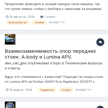
Продолжаю приводить в полный порядок свою машину, так
что куплю живые стойки с разбора с навесным за разумные
деньги: Нужны артикулы 22146562, 22136273, 22098264,
18 августа, 2014
1 ответ
22092693, 22119701 Т.е. сами стойки, пружины, аморты и
(и ещё 1 )
bonneville se
стойки
новые опорные подшипники у меня есть - нет только
мелочевки вроде стопоров и пла...
Взаимозаменяемость опор передних
стоек. A-body и Lumina APV.
alex_van_gee
опубликовал a topic в
Технические вопросы
и ответы
Вдруг кто сталкивался с вопросом? Подходят ли опоры стоек
от Lumina APV на Pontiac 6000? Есть Raybestos 5201071 с
припиской "universal": и 5201039: Разница заметна в том, что
(и ещё 1 )
14 марта, 2014
подвеска
стойки
у универсальных два черных болта фиксированы, а третий
можно вкрутить через одно из двух отверстий; у
неуниверсальн...