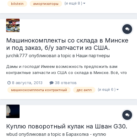
(и ещё 8 )
bilstein
амортизаторы
Машинокомплекты со склада в Минске
и под заказ, б/у запчасти из США.
jurchik777
опубликовал a topic в
Наши партнеры
Дамы и господа! Имеем возможность предложить вам
контрактные запчасти из США со склада в Минске. Всё, что
мы предлагаем работоспособно. Мы не скрываем от своих
8 августа, 2013
38 ответов
клиентов историю происхождения запчастей и реальных
(и ещё 6 )
машинокомплекты контрактный
двс акпп
пробегов автомобилей, с которых эти запчасти
демонтированы. Так же можем предложить...
Куплю поворотный кулак на Шван G30.
wbud
опубликовал a topic в
Барахолка - куплю