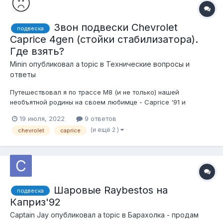
Звон подвески Chevrolet
подвеска
Caprice 4gen (стойки стабилизатора).
Где взять?
Minin
опубликовал a topic в
Технические вопросы и
ответы
Путешествовал я по трассе М8 (и не только) нашей
необъятной родины на своем любимце - Caprice '91 и
услышал звон на кочках, коими славится добрые 80% дорог.
19 июля, 2022
9 ответов
Подумал было, что это мозг так проецирует эйфорию, но нет
(и ещё 2 )
chevrolet
caprice
- это начали передавать привет стойки стабилизатора. В
связи с вышеизло...
Шаровые Raybestos на
подвеска
Каприз'92
Captain Jay
опубликовал a topic в
Барахолка - продам