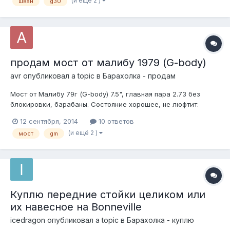
(и ещё 2 )
шван
g30
продам мост от малибу 1979 (G-body)
avr
опубликовал a topic в
Барахолка - продам
Мост от Малибу 79г (G-body) 7.5", главная пара 2.73 без
блокировки, барабаны. Состояние хорошее, не люфтит.
Новая цена 10т. Также есть почти все по подвеске для G-
12 сентября, 2014
10 ответов
body с хорошими неразболтанными шаровыми, рулевой
(и ещё 2 )
мост
gm
редуктор с ГУР и трапецией, главный тормозной с колдуном
и всеми трубками и передними...
Куплю передние стойки целиком или
их навесное на Bonneville
icedragon
опубликовал a topic в
Барахолка - куплю