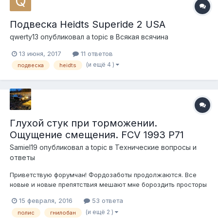
Подвеска Heidts Superide 2 USA
qwerty13
опубликовал a topic в
Всякая всячина
13 июня, 2017
11 ответов
(и ещё 4 )
подвеска
heidts
Глухой стук при торможении.
Ощущение смещения. FCV 1993 P71
Samiel19
опубликовал a topic в
Технические вопросы и
ответы
Приветствую форумчан! Фордозаботы продолжаются. Все
новые и новые препятствия мешают мне бороздить просторы
большого театра. Помогите разобраться! Итак, что я имею
15 февраля, 2016
53 ответа
(или что имеет меня): При резком торможении (ну или даже
(и ещё 2 )
полис
гнилобан
не очень резком, но точно не всегда), в последний его