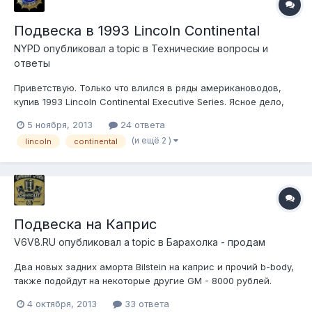
Подвеска в 1993 Lincoln Continental
NYPD
опубликовал a topic в
Технические вопросы и
ответы
Приветствую. Только что влился в ряды американоводов,
купив 1993 Lincoln Continental Executive Series. Ясное дело,
теперь его нужно начать доводить до ума, однако проблема
5 ноября, 2013
24 ответа
в том, что это мой первый американец, к тому же в городе,
(и ещё 2 )
lincoln
continental
где 90% автомобилей - праворульные японцы, мало кто
может дать аде...
Подвеска на Каприс
V6V8.RU
опубликовал a topic в
Барахолка - продам
Два новых задних аморта Bilstein на каприс и прочий b-body,
также подойдут на некоторые другие GM - 8000 рублей.
Также есть еще аморты на перед NAPA Gas Grenade 60 (в
4 октября, 2013
33 ответа
родне для экспресса, на каприс подходят) по 2000р шт.