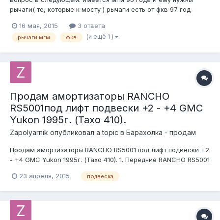
рычаги( те, которые к мосту ) рычаги есть от фкв 97 год
подойдут ли??
16 мая, 2015
3 ответа
(и ещё 1 )
рычаги мгм
фкв
Продам амортизаторы RANCHO
RS5001под лифт подвески +2 - +4 GMC
Yukon 1995г. (Тахо 410).
Zapolyarnik
опубликовал a topic в
Барахолка - продам
Продам амортизаторы RANCHO RS5001 под лифт подвески +2
- +4 GMC Yukon 1995г. (Тахо 410). 1. Передние RANCHO RS5001
+2 -+4 дюйма новые 4 500р./шт. 2.Задние RANCHO RS5001 +2
23 апреля, 2015
подвеска
-+4 дюйма Б/У - 1 500р/шт. Отправлю ТК в любой регеон МО
и Москва самовывоз. Тел. 89262711895