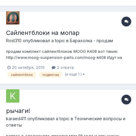
момент (перед остано...
Сайлентблоки на мопар
Rost310
опубликовал a topic в
Барахолка - продам
продам комплект сайлентблоков MOOG K408 вот такие:
http://www.moog-suspension-parts.com/moog-k408 Идут на
много разных мопаров Dodge 330 1964-1963 Front Upper
20 октября, 2015
2 ответа
Dodge 440 1964-1963 Front Upper Dodge A100 1964 Front Upper
(и ещё 1 )
сайлентблок
подвеска
Dodge A100 Truck 1964 Front Upper...
рычаги!
karaed411
опубликовал a topic в
Технические вопросы и
ответы
вопрос в следующем: имеется мгм 96 года и ему нужны