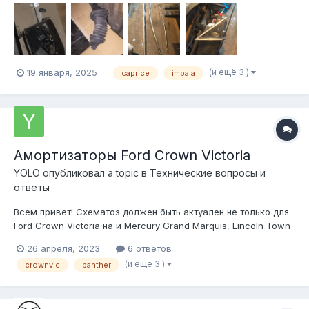
(и ещё 3 )
19 января, 2025
caprice
impala
Амортизаторы Ford Crown Victoria
YOLO
опубликовал a topic в
Технические вопросы и
ответы
Всем привет! Схематоз должен быть актуален не только для
Ford Crown Victoria на и Mercury Grand Marquis, Lincoln Town
Car с 1992 года. Долго хотел поменять амортизаторы на
26 апреля, 2023
6 ответов
Краун Виктории (избыточная раскачка при торможении,
(и ещё 3 )
crownvic
panther
низкие показатели на вибростенде и тд). На р...