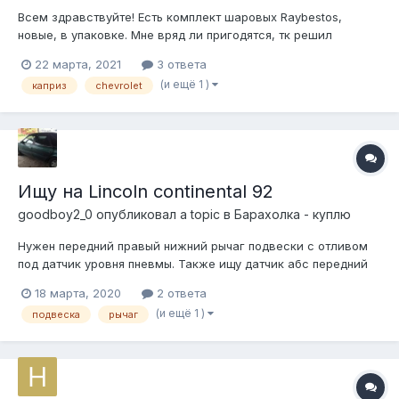
Всем здравствуйте! Есть комплект шаровых Raybestos,
новые, в упаковке. Мне вряд ли пригодятся, тк решил
раскошелиться на новые рычаги в сборе... Кстати может
22 марта, 2021
3 ответа
завалялись у кого? 9.5 р.
(и ещё 1 )
каприз
chevrolet
Ищу на Lincoln continental 92
goodboy2_0
опубликовал a topic в
Барахолка - куплю
Нужен передний правый нижний рычаг подвески с отливом
под датчик уровня пневмы. Также ищу датчик абс передний
левый. Было бы хорошо все в новом состоянии или
18 марта, 2020
2 ответа
отличном. Может у кого найдётся.
(и ещё 1 )
подвеска
рычаг