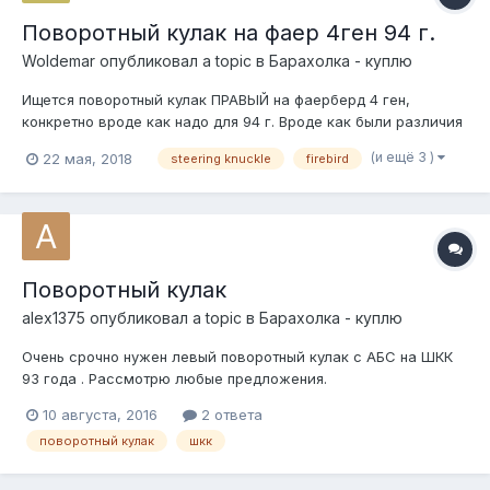
Поворотный кулак на фаер 4ген 94 г.
Woldemar
опубликовал a topic в
Барахолка - куплю
Ищется поворотный кулак ПРАВЫЙ на фаерберд 4 ген,
конкретно вроде как надо для 94 г. Вроде как были различия
в более поздних годах 4го поколения, но я не в курсе, т.к.
(и ещё 3 )
22 мая, 2018
steering knuckle
firebird
мопед не мой.
Поворотный кулак
alex1375
опубликовал a topic в
Барахолка - куплю
Очень срочно нужен левый поворотный кулак с АБС на ШКК
93 года . Рассмотрю любые предложения.
10 августа, 2016
2 ответа
поворотный кулак
шкк