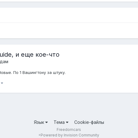
uide, и еще кое-что
одам
овые. По 1 Вашингтону за штуку.
)
Язык
Тема
Cookie-файлы
Freedomcars
=
Powered by Invision Community