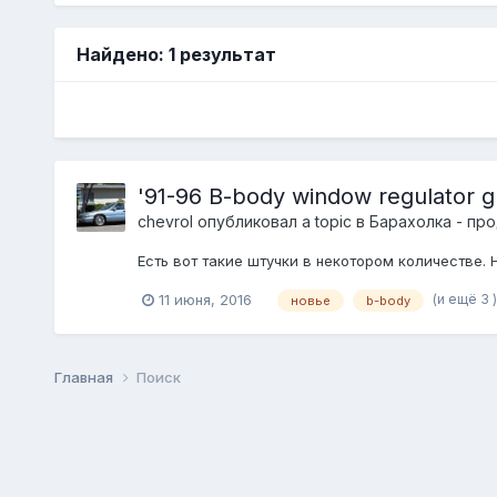
Найдено: 1 результат
'91-96 B-body window regulator g
chevrol
опубликовал a topic в
Барахолка - пр
Еcть вот такие штучки в некотором количеcтве. Н
(и ещё 3 
11 июня, 2016
новье
b-body
Главная
Поиск