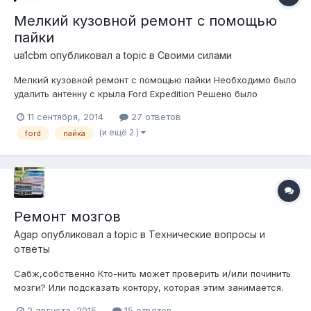
Мелкий кузовной ремонт с помощью
пайки
ua1cbm
опубликовал a topic в
Своими силами
Мелкий кузовной ремонт с помощью пайки Необходимо было
удалить антенну с крыла Ford Expedition Решено было
использовать пайку. Основной инструмент: паяльник 80...120
11 сентября, 2014
27 ответов
Вт. Материалы: флюс - канифоль сосновая припой ПОС-61.
(и ещё 2 )
ford
пайка
Кусок "оцинковки" для изготовления заплаты. Особенности
канифоли - полность...
Ремонт мозгов
Agap
опубликовал a topic в
Технические вопросы и
ответы
Сабж,собственно Кто-нить может проверить и/или починить
мозги? Или подсказать контору, которая этим занимается.
2 августа, 2015
15 ответов