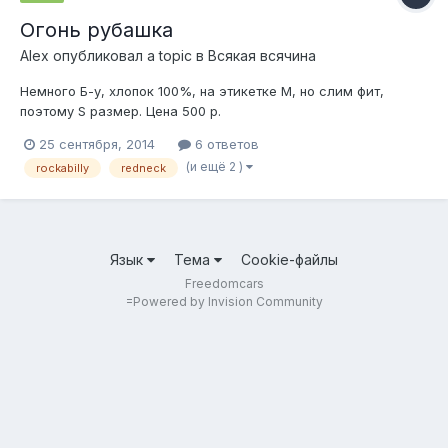
Огонь рубашка
Alеx
опубликовал a topic в
Всякая всячина
Немного Б-у, хлопок 100%, на этикетке М, но слим фит,
поэтому S размер. Цена 500 р.
25 сентября, 2014
6 ответов
(и ещё 2 )
rockabilly
redneck
Язык
Тема
Cookie-файлы
Freedomcars
=
Powered by Invision Community