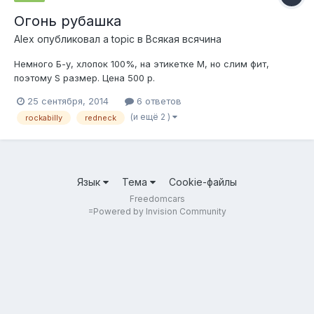
Огонь рубашка
Alеx
опубликовал a topic в
Всякая всячина
Немного Б-у, хлопок 100%, на этикетке М, но слим фит,
поэтому S размер. Цена 500 р.
25 сентября, 2014
6 ответов
(и ещё 2 )
rockabilly
redneck
Язык
Тема
Cookie-файлы
Freedomcars
=
Powered by Invision Community