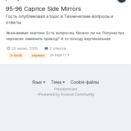
95-96 Caprice Side Mirrors
Гость опубликовал a topic в
Технические вопросы и
ответы
Уважаемые знатоки. Есть вопросец. Можно ли на Лопухастых
зеркалах заменить привод? А то походу вертикальная
регулировка сдохло! Ещё не успев поработать :(
25 июня, 2015
2 ответа
(и ещё 1 )
b-body
зеркала
Язык
Тема
Cookie-файлы
Freedomcars
=
Powered by Invision Community