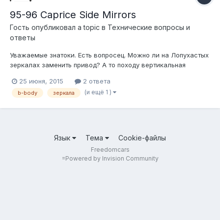
95-96 Caprice Side Mirrors
Гость опубликовал a topic в
Технические вопросы и
ответы
Уважаемые знатоки. Есть вопросец. Можно ли на Лопухастых
зеркалах заменить привод? А то походу вертикальная
регулировка сдохло! Ещё не успев поработать :(
25 июня, 2015
2 ответа
(и ещё 1 )
b-body
зеркала
Язык
Тема
Cookie-файлы
Freedomcars
=
Powered by Invision Community