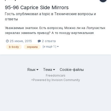
95-96 Caprice Side Mirrors
Гость опубликовал a topic в
Технические вопросы и
ответы
Уважаемые знатоки. Есть вопросец. Можно ли на Лопухастых
зеркалах заменить привод? А то походу вертикальная
регулировка сдохло! Ещё не успев поработать :(
25 июня, 2015
2 ответа
(и ещё 1 )
b-body
зеркала
Язык
Тема
Cookie-файлы
Freedomcars
=
Powered by Invision Community