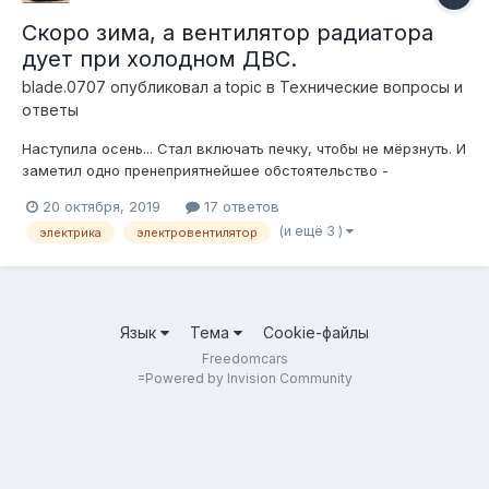
Скоро зима, а вентилятор радиатора
дует при холодном ДВС.
blade.0707
опубликовал a topic в
Технические вопросы и
ответы
Наступила осень... Стал включать печку, чтобы не мёрзнуть. И
заметил одно пренеприятнейшее обстоятельство -
вентилятор охлаждения работает даже при холодном
20 октября, 2019
17 ответов
двигателе. Всё бы ничего, пусть работает, но двигатель
(и ещё 3 )
электрика
электровентилятор
больше 82 градусов ( открытие термостата) не прогревается.
А я хочу, чтобы двигатель пр...
Язык
Тема
Cookie-файлы
Freedomcars
=
Powered by Invision Community