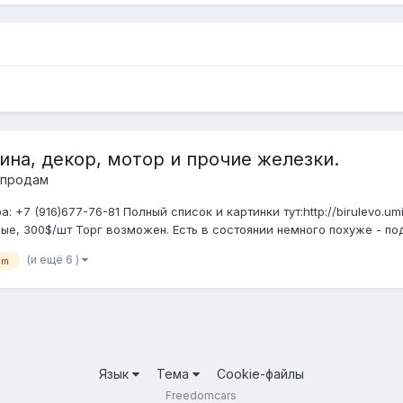
ина, декор, мотор и прочие железки.
 продам
+7 (916)677-76-81 Полный список и картинки тут:http://birulevo.umi
ые, 300$/шт Торг возможен. Есть в состоянии немного похуже - поде
(и ещё 6 )
gm
Язык
Тема
Cookie-файлы
Freedomcars