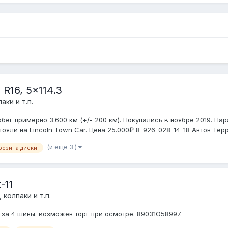
R16, 5x114.3
аки и т.п.
г примерно 3.600 км (+/- 200 км). Покупались в ноябре 2019. Пара
яли на Lincoln Town Car. Цена 25.000₽ 8-926-028-14-18 Антон Терри
(и ещё 3 )
резина диски
-11
 колпаки и т.п.
 за 4 шины. возможен торг при осмотре. 89031О58997.