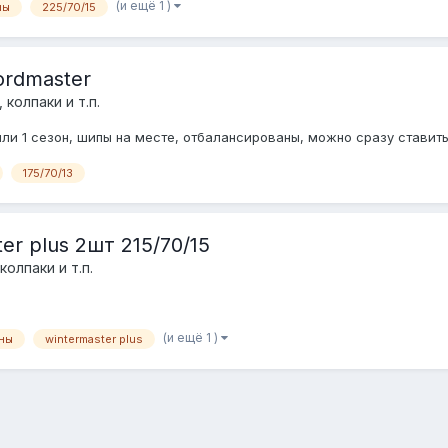
(и ещё 1 )
ны
225/70/15
ordmaster
 колпаки и т.п.
или 1 сезон, шипы на месте, отбалансированы, можно сразу ставить
175/70/13
r plus 2шт 215/70/15
колпаки и т.п.
(и ещё 1 )
ны
wintermaster plus