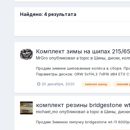
Найдено: 4 результата
Комплект зимы на шипах 215/65 
MrGro
опубликовал a topic в
Шины, диски, колп
Продам зимние шипованные колёса в сборе. Пробе
Параметры дисков: ORW 5х114,3 7xR16 d84 ET0 Сто
20 декабря, 2020
зимние шины
зимняя 
комплект резины bridgestone wt
michael_mo
опубликовал a topic в
Шины, диски,
Продам Зимнюю липучку bridgestone wt-11 6000р