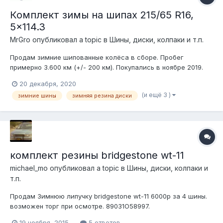
Комплект зимы на шипах 215/65 R16,
5x114.3
MrGro
опубликовал a topic в
Шины, диски, колпаки и т.п.
Продам зимние шипованные колёса в сборе. Пробег
примерно 3.600 км (+/- 200 км). Покупались в ноябре 2019.
Параметры шин: Goodyear Ultra Grip 600 215/65 R16 98T
20 декабря, 2020
Параметры дисков: ORW 5х114,3 7xR16 d84 ET0 Стояли на
(и ещё 3 )
зимние шины
зимняя резина диски
Lincoln Town Car. Цена 25.000₽ 8-926-028-14-18 Антон
Территор...
комплект резины bridgestone wt-11
michael_mo
опубликовал a topic в
Шины, диски, колпаки и
т.п.
Продам Зимнюю липучку bridgestone wt-11 6000р за 4 шины.
возможен торг при осмотре. 89031О58997.
19 ноября, 2015
5 ответов