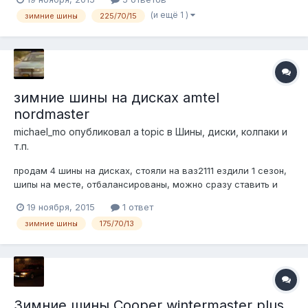
(и ещё 1 )
зимние шины
225/70/15
зимние шины на дисках amtel
nordmaster
michael_mo
опубликовал a topic в
Шины, диски, колпаки и
т.п.
продам 4 шины на дисках, стояли на ваз2111 ездили 1 сезон,
шипы на месте, отбалансированы, можно сразу ставить и
ехать. 6000р. торг возможен. 89О31О58997
19 ноября, 2015
1 ответ
зимние шины
175/70/13
Зимние шины Cooper wintermaster plus