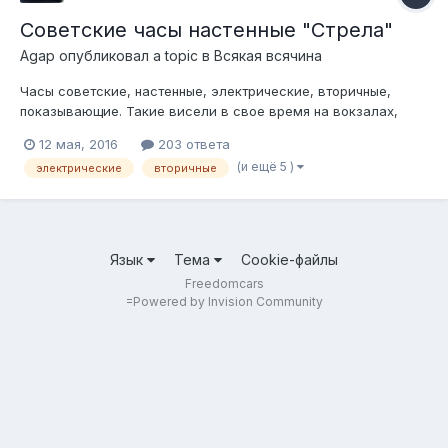
Советские часы настенные "Стрела"
Agap
опубликовал a topic в
Всякая всячина
Часы советские, настенные, электрические, вторичные,
показывающие. Такие висели в свое время на вокзалах,
заводах, школах и т.д. Сразу уточнение- сами часы- это
12 мая, 2016
203 ответа
просто циферблат со стрелками, толпой вторичных часов
(и ещё 5 )
электрические
вторичные
управляли первичные часы, т.е. все часы в здании
показывали одинаковое время. Первичн...
Язык
Тема
Cookie-файлы
Freedomcars
=
Powered by Invision Community