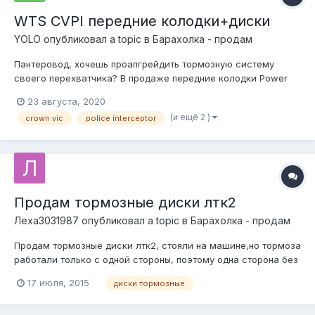
WTS CVPI передние колодки+диски
YOLO
опубликовал a topic в
Барахолка - продам
Пантеровод, хочешь проапгрейдить тормозную систему
своего перехватчика? В продаже передние колодки Power
Stop Z23499 под стальной поршень (карбон-керамика) и
23 августа, 2020
диски Raybestos R-line 66276R. Все в России и ждет
(и ещё 2 )
crown vic
police interceptor
покупателя за скромные 13 000 рублей. Это не только
невероятн...
Продам тормозные диски лтк2
Леха3031987
опубликовал a topic в
Барахолка - продам
Продам тормозные диски лтк2, стояли на машине,но тормоза
работали только с одной стороны, поэтому одна сторона без
выработки, а вторая немного потертая с внутренней стороны,
17 июля, 2015
диски тормозные
цена договорная