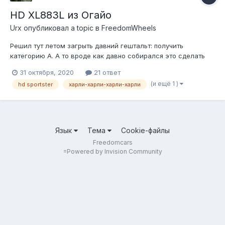
HD XL883L из Огайо
Urx
опубликовал a topic в
FreedomWheels
Решил тут летом загрыть давний гештальт: получить
категорию А. А то вроде как давно собирался это сделать
уже.. где-то с 2004 года. И тут что-то как-то перекрыло меня.
31 октября, 2020
21 ответ
Пошел в мотошколу, отучился, сдал. Долго полировал на
(и ещё 1 )
hd sportster
харли-харли-харли-харли
драги, но покатавшись на ней вживую немного
разочаровался: куча пластика, ощу...
Язык
Тема
Cookie-файлы
Freedomcars
=
Powered by Invision Community