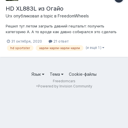
HD XL883L из Огайо
Urx
опубликовал a topic в
FreedomWheels
Решил тут летом загрыть давний гештальт: получить
категорию А. А то вроде как давно собирался это сделать
уже.. где-то с 2004 года. И тут что-то как-то перекрыло меня.
31 октября, 2020
21 ответ
Пошел в мотошколу, отучился, сдал. Долго полировал на
(и ещё 1 )
hd sportster
харли-харли-харли-харли
драги, но покатавшись на ней вживую немного
разочаровался: куча пластика, ощу...
Язык
Тема
Cookie-файлы
Freedomcars
=
Powered by Invision Community