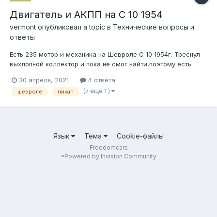
Двигатель и АКПП на С 10 1954
vermont
опубликовал a topic в
Технические вопросы и
ответы
Есть 235 мотор и механика на Шевроле С 10 1954г. Треснул
выхлопной коллектор и пока не смог найти,поэтому есть
мысли до поры выдернуть этот двигатель с коробкой и
30 апреля, 2021
4 ответа
поставить что-то более удобное на каждый день.При этом
(и ещё 1 )
шевроле
пикап
без серьезных переделок,чтобы вернуть все в сток при
желании. Может кто подскажет...
Язык
Тема
Cookie-файлы
Freedomcars
=
Powered by Invision Community