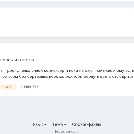
опросы и ответы
г. Треснул выхлопной коллектор и пока не смог найти,поэтому ест
При этом без серьезных переделок,чтобы вернуть все в сток при ж
(и ещё 1 )
пикап
Язык
Тема
Cookie-файлы
Freedomcars