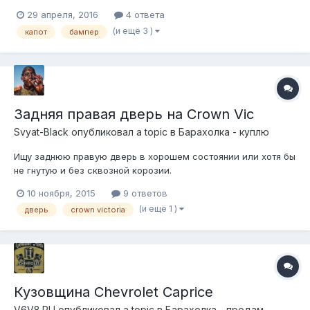
крылья, двери, бампера что то отремонтировано, что то
29 апреля, 2016
4 ответа
имеет повреждения средняя цена 3000р за деталь(зависит
(и ещё 3 )
капот
бампер
от сост, есть капот за 1000р, а есть за 8000р, бампера от
2500р до 4500р) Списо...
Задняя правая дверь на Crown Vic
Svyat-Black
опубликовал a topic в
Барахолка - куплю
Ищу заднюю правую дверь в хорошем состоянии или хотя бы
не гнутую и без сквозной корозии.
10 ноября, 2015
9 ответов
(и ещё 1 )
дверь
crown victoria
Кузовщина Chevrolet Caprice
V6V8.RU
опубликовал a topic в
Барахолка - продам