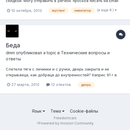
скидкой. Могу отправить в регион. просьба писать на Email
оффиса, есть в моей подписи --усилитель тормозов Cardone
(и ещё 8 )
10 октября, 2013
мустанг
навигатор
5474420, подходит на Ford Excursion, Ford F250, F350, F450
Pick-Up 1999-2005 --лобовое стекло на Cadillac STS 2007+,
ори...
Беда
dmm
опубликовал a topic в
Технические вопросы и
ответы
Слетела тяга с личинки и с ручки, дверь закрыта и не
открываеца, как добраца до внутренностей? Каприс 91 г в
Вторая дверь исправна, интересует как снять обшивку или
27 марта, 2012
12 ответов
дверь
хотя бы открыть
Язык
Тема
Cookie-файлы
Freedomcars
=
Powered by Invision Community