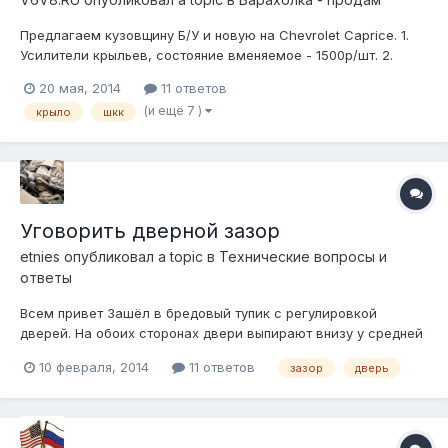
Предлагаем кузовщину Б/У и новую на Chevrolet Caprice. 1.
Усилители крыльев, состояние вменяемое - 1500р/шт. 2.
Двери Б/У в сборе и пустые. Есть штук 12. Со всех годов. Не
20 мая, 2014
11 ответов
гнилые. Голая дверь - 1500р. С молдингами 2000р. С
(и ещё 7 )
крыло
шкк
внутрянкой и молдингами 3500р. Целиком в сборе со
стеклом без обшивки задне...
Уговорить дверной зазор
etnies
опубликовал a topic в
Технические вопросы и
ответы
Всем привет Зашёл в бредовый тупик с регулировкой
дверей. На обоих сторонах двери выпирают внизу у средней
стойки, к переднему и заднему крылу становятся
10 февраля, 2014
11 ответов
зазор
дверь
параллельны порогу, как должно быть. Все двери снимались,
но стойка, двери, петли не трогались, порог ровный С
передними дверьми вроде всё я...