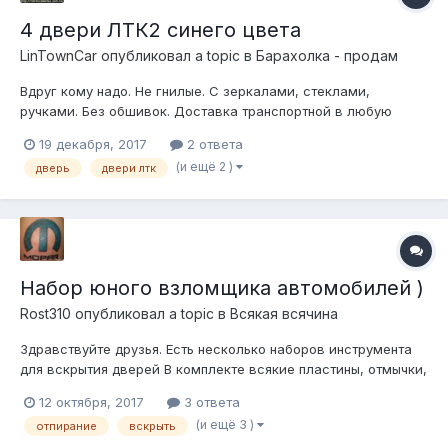
4 двери ЛТК2 синего цвета
LinTownCar
опубликовал a topic в
Барахолка - продам
Вдруг кому надо. Не гнилые. С зеркалами, стеклами,
ручками. Без обшивок. Доставка транспортной в любую
точку. Фотки по запросу. Цена 7 тыс за все. тел. 8(926)022-
19 декабря, 2017
2 ответа
22-26, 8(928)640-92-44, 8(928)887-80-08. ну и мой номер на
(и ещё 2 )
дверь
двери лтк
всякий случай 8(989)90399 ноль два.
Набор юного взломщика автомобилей )
Rost310
опубликовал a topic в
Всякая всячина
Здравствуйте друзья. Есть несколько наборов инструмента
для вскрытия дверей В комплекте всякие пластины, отмычки,
крюки и захваты позволяющие разблокировать замки
12 октября, 2017
3 ответа
дверей автомобиля механическим способом, не нанося
(и ещё 3 )
отпирание
вскрыть
повреждений резиновым уплотнителям и молдингам. В