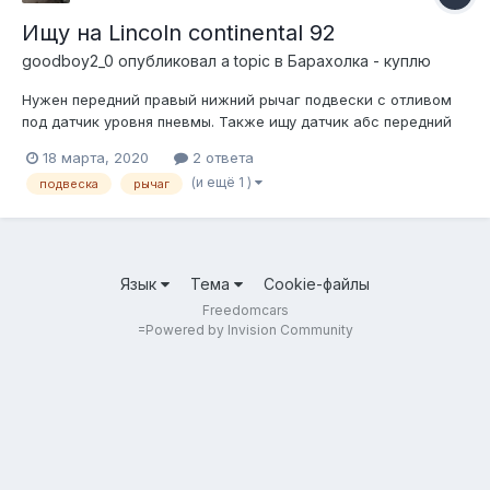
Ищу на Lincoln continental 92
goodboy2_0
опубликовал a topic в
Барахолка - куплю
Нужен передний правый нижний рычаг подвески с отливом
под датчик уровня пневмы. Также ищу датчик абс передний
левый. Было бы хорошо все в новом состоянии или
18 марта, 2020
2 ответа
отличном. Может у кого найдётся.
(и ещё 1 )
подвеска
рычаг
Язык
Тема
Cookie-файлы
Freedomcars
=
Powered by Invision Community