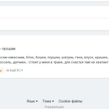
- продам
всем навесным, блок, бошки, поршни, шатуны, гена, впуск, крышки, в
ель, датчики... Стоял у меня в траке, для счастья там не хватает 
(и ещё 8 )
м
Язык
Тема
Cookie-файлы
Freedomcars