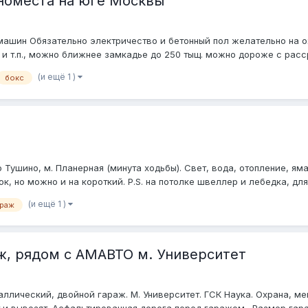
номеста на юге Москвы
машин Обязательно электричество и бетонный пол желательно на 
и т.п., можно ближнее замкадье до 250 тыщ. можно дороже с расср
(и ещё 1 )
бокс
Тушино, м. Планерная (минута ходьбы). Свет, вода, отопление, ям
, но можно и на короткий. P.S. на потолке швеллер и лебедка, для
(и ещё 1 )
араж
, рядом с АМАВТО м. Университет
лический, двойной гараж. М. Университет. ГСК Наука. Охрана, ме