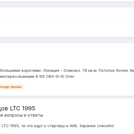
большими воротами. Локация - Очаково. 78 кв.м. Потолок более 3м
аинтересованным 8 9I5 O83-5I-I5 Олег
ренда гаража
ов LTC 1995
е вопросы и ответы
TC 1995, те что идут к стартеру и АКБ. Заранее спасибо!