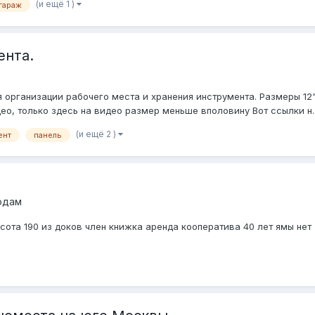
(и ещё 1 )
гараж
ента.
 организации рабочего места и хранения инструмента. Размеры 12" 
ео, только здесь на видео размер меньше вполовину Вот ссылки н..
(и ещё 2 )
ент
панель
одам
сота 190 из доков член книжка аренда кооператива 40 лет ямы нет