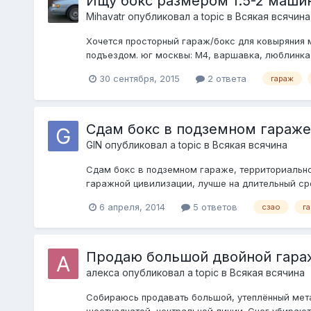
Ищу бокс размером 1.5-2 маши
Mihavatr
опубликовал a topic в
Всякая всячина
Хочется просторный гараж/бокс для ковыряния 
подъездом. юг москвы: М4, варшавка, люблинка 
30 сентября, 2015
2 ответа
гараж
Сдам бокс в подземном гараже
GIN
опубликовал a topic в
Всякая всячина
Сдам бокс в подземном гараже, территориально 
гаражной цивилизации, лучше на длительный срок
6 апреля, 2014
5 ответов
сзао
г
Продаю большой двойной гараж
алекса
опубликовал a topic в
Всякая всячина
Собираюсь продавать большой, утеплённый метал