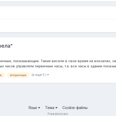
рела"
ричные, показывающие. Такие висели в свое время на вокзалах, зав
х часов управляли первичные часы, т.е. все часы в здании показы
(и ещё 5 )
е
вторичные
Язык
Тема
Cookie-файлы
Freedomcars