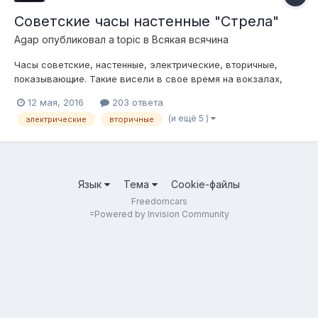
Советские часы настенные "Стрела"
Agap
опубликовал a topic в
Всякая всячина
Часы советские, настенные, электрические, вторичные,
показывающие. Такие висели в свое время на вокзалах,
заводах, школах и т.д. Сразу уточнение- сами часы- это
12 мая, 2016
203 ответа
просто циферблат со стрелками, толпой вторичных часов
(и ещё 5 )
электрические
вторичные
управляли первичные часы, т.е. все часы в здании
показывали одинаковое время. Первичн...
Язык
Тема
Cookie-файлы
Freedomcars
=
Powered by Invision Community