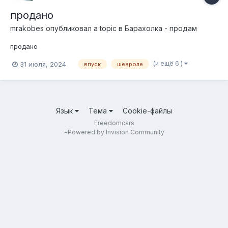
продано
mrakobes
опубликовал a topic в
Барахолка - продам
продано
(и ещё 6 )
31 июля, 2024
впуск
шевроле
Язык
Тема
Cookie-файлы
Freedomcars
=
Powered by Invision Community