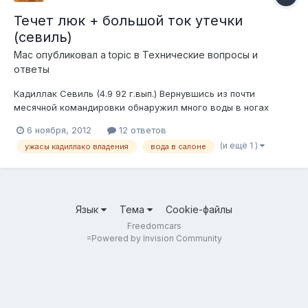
Течет люк + большой ток утечки
(севиль)
Mас
опубликовал a topic в
Технические вопросы и
ответы
Кадиллак Севиль (4.9 92 г.вып.) Вернувшись из почти
месячной командировки обнаружил много воды в ногах
задних пассажиров и багажнике. Путем не хитрых
6 ноября, 2012
12 ответов
манипуляций выяснилось, что вода течет по правой задней
(и ещё 1 )
ужасы кадиллако владения
вода в салоне
стойки по обшивке. Вопросы: 1. На сколько я понял надо
смотреть трубки дренажа...
Язык
Тема
Cookie-файлы
Freedomcars
=
Powered by Invision Community