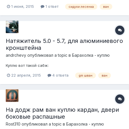
алюминий с Доджика. 3 рубли. Рампа на крышу для
1 июня, 2015
1 ответ
сидухи лесенка
ван
дополнительного света на 4 прожектора, нержавейка,
расстояние между опорами 165 см, с Доджика. 3 рубли.
Натяжитель 5.0 - 5.7, для алюминиевого
кронштейна
andrchevy
опубликовал a topic в
Барахолка - куплю
Куплю вот такой сабж:
22 апреля, 2015
4 ответа
gm шван
ван
На додж рам ван куплю кардан, двери
боковые распашные
Rost310
опубликовал a topic в
Барахолка - куплю