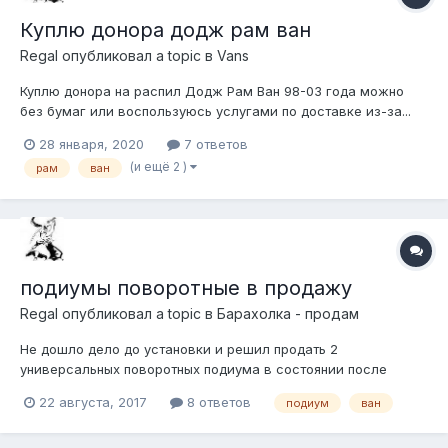
Куплю донора додж рам ван
Regal
опубликовал a topic в
Vans
Куплю донора на распил Додж Рам Ван 98-03 года можно
без бумаг или воспользуюсь услугами по доставке из-за...
Буду рад любой информации, практической помощи,
28 января, 2020
7 ответов
дельному совету. Войду в долю. Салон, кузов и бумаги в
(и ещё 2 )
рам
ван
дело не пойдут, надо всё остальное в комплекте, технически
исправное.
подиумы поворотные в продажу
Regal
опубликовал a topic в
Барахолка - продам
Не дошло дело до установки и решил продать 2
универсальных поворотных подиума в состоянии после
покраски порошком (грунт, краска, лак), внутри покрыты
22 августа, 2017
8 ответов
подиум
ван
тектилом, не устанавливались, от длительного хранения
нижние части снаружи требуют перекраски. Отдам за 5000/