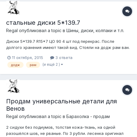
шт. http://s019.radikal.ru/i618/1708/7b...
стальные диски 5*139.7
Regal
опубликовал a topic в
Шины, диски, колпаки и т.п.
Диски 5*139.7 R15*7 ЦО 90 4 шт под перекрас. После
долгого хранения имеют такой вид. Стояли на додж рам ван.
6000 за всё. м.Каширская.
11 октября, 2015
3 ответа
(и ещё 2 )
додж
рам
Продам универсальные детали для
Венов
Regal
опубликовал a topic в
Барахолка - продам
2 сидухи без подиумов, толстая кожа-ткань, на одной
разошёлся шов, не рваные. По 3 рубли. лесенка оригинал