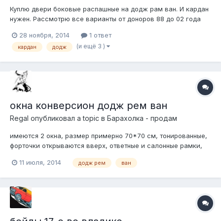
Куплю двери боковые распашные на додж рам ван. И кардан
нужен. Рассмотрю все варианты от доноров 88 до 02 года
28 ноября, 2014
1 ответ
(и ещё 3 )
кардан
додж
окна конверсион додж рем ван
Regal
опубликовал a topic в
Барахолка - продам
имеются 2 окна, размер примерно 70*70 см, тонированные,
форточки открываются вверх, ответные и салонные рамки,
по 2 рубля за комплект, вот такие
11 июля, 2014
додж рем
ван
http://i056.radikal.ru/1407/7a/115eb4de1a44.jpg
http://s006.radikal.ru/i213/1407/68/ca53ab54a4dc.jpg