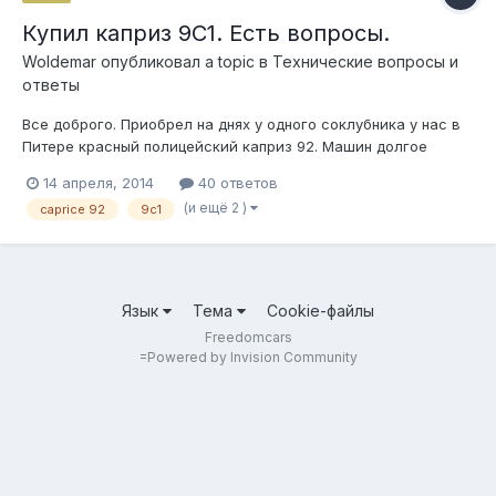
Купил каприз 9С1. Есть вопросы.
Woldemar
опубликовал a topic в
Технические вопросы и
ответы
Все доброго. Приобрел на днях у одного соклубника у нас в
Питере красный полицейский каприз 92. Машин долгое
время жил в солнечной Астрахани, соли не нюхал, потому по
14 апреля, 2014
40 ответов
кузовне сохранился очень даже хорошо. Видевшие
(и ещё 2 )
caprice 92
9c1
соклубники могут подтвердить. Чего не скажешь в
отношении колхоза: его много и он о...
Язык
Тема
Cookie-файлы
Freedomcars
=
Powered by Invision Community