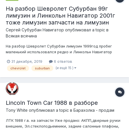
На разбор Шевролет Субурбан 99г
лимузин и Линкольн Навигатор 2001г
тоже лимузин запчасти на лимузин
Сергей Субурбан Навигатор
опубликовал a topic в
Всякая всячина
На разбор Шевролет Субурбан лимузин 1999год пробег
маленький использовался редко и Линкольн Навигатор
двигатель 5.4 2001год тоже лимузин пробег 107тыс. Машины
31 декабря, 2019
6 ответов
в хорошем состоянии двери крылья ржавчины нет. Еще есть
(и ещё 15 )
chevrolet
suburban
двигатель турбодизель 6.5 от Хаммер Н-1, КПП и мост в
хорошем состоянии. Фото видео...
Lincoln Town Car 1988 в разборе
Tony White
опубликовал a topic в
Барахолка - продам
ЛТК 1988 г.в. на запчасти Уже продано: АКПП,дверные ручки
внешние, Эл.стеклоподьемники, задние салонные плафоны,