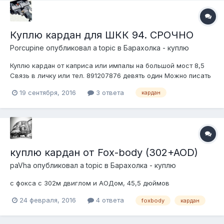
Куплю кардан для ШКК 94. СРОЧНО
Porcupine
опубликовал a topic в
Барахолка - куплю
Куплю кардан от каприса или импалы на большой мост 8,5
Связь в личку или тел. 891207876 девять один Можно писать
в Вайбер. Нужно будет отправить в г.Тюмень
19 сентября, 2016
3 ответа
кардан
куплю кардан от Fox-body (302+AOD)
paVha
опубликовал a topic в
Барахолка - куплю
с фокса с 302м двиглом и АОДом, 45,5 дюймов
24 февраля, 2016
4 ответа
foxbody
кардан