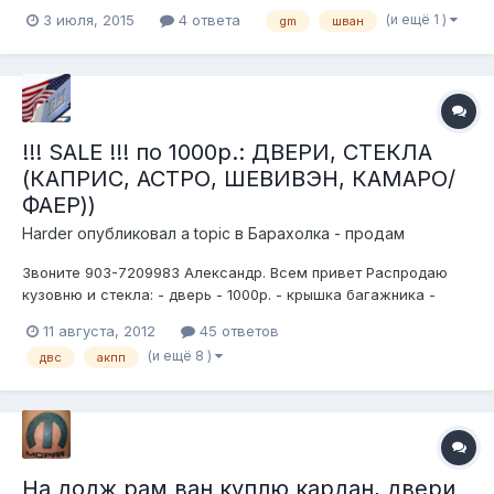
как карандаш в стакане, но балансировать с таким люфтом
(и ещё 1 )
3 июля, 2015
4 ответа
gm
шван
не получится. Кардан составной с промежуточной опорой -
соответственно, там два шлица - который в коробку входит,
и который перед п...
!!! SALE !!! по 1000р.: ДВЕРИ, СТЕКЛА
(КАПРИС, АСТРО, ШЕВИВЭН, КАМАРО/
ФАЕР))
Harder
опубликовал a topic в
Барахолка - продам
Звоните 903-7209983 Александр. Всем привет Распродаю
кузовню и стекла: - дверь - 1000р. - крышка багажника -
1000р. - опускное стекло - 1000р. - бампер – 1000р. - заднее
11 августа, 2012
45 ответов
стекло (каприс, фаер/камаро) - 2500р. - капот 1000 - 1500
(и ещё 8 )
двс
акпп
(есть на фаер 3ген, Астро, Шевивэн, Каприс) Также много
про...
На додж рам ван куплю кардан, двери