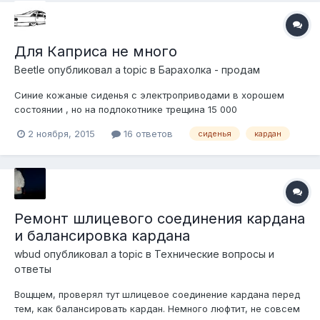
Для Каприса не много
Beetle
опубликовал a topic в
Барахолка - продам
Синие кожаные сиденья с электроприводами в хорошем
состоянии , но на подлокотнике трещина 15 000
Расширительный бачок 500р Бачок омывателя 1000 корпус
2 ноября, 2015
16 ответов
сиденья
кардан
воздушного фильтра 1500 воздухозаборник 1000 Кожух
гидротрансформатора пластиковый 1000р кардан под
маленький мост , требует замены зад...
Ремонт шлицевого соединения кардана
и балансировка кардана
wbud
опубликовал a topic в
Технические вопросы и
ответы
Вощщем, проверял тут шлицевое соединение кардана перед
тем, как балансировать кардан. Немного люфтит, не совсем