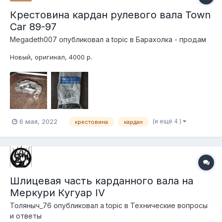
Крестовина кардан рулевого вала Town
Car 89-97
Megadeth007
опубликовал a topic в
Барахолка - продам
Новый, оригинал, 4000 р.
(и ещё 4 )
6 мая, 2022
крестовина
кардан
Шлицевая часть карданного вала на
Меркури Кугуар IV
Толяныч_76
опубликовал a topic в
Технические вопросы
и ответы