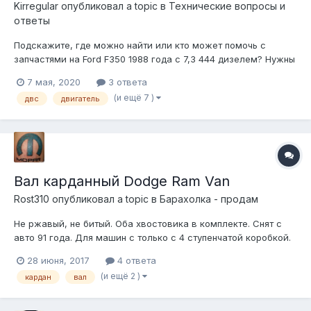
Kirregular
опубликовал a topic в
Технические вопросы и
ответы
Подскажите, где можно найти или кто может помочь с
запчастями на Ford F350 1988 года с 7,3 444 дизелем? Нужны
детали для капиталки ДВС, ремонта АКПП и прочие для ТО.
7 мая, 2020
3 ответа
(и ещё 7 )
двс
двигатель
Вал карданный Dodge Ram Van
Rost310
опубликовал a topic в
Барахолка - продам
Не ржавый, не битый. Оба хвостовика в комплекте. Снят с
авто 91 года. Для машин с только с 4 ступенчатой коробкой.
Хочу 5 тысяч
28 июня, 2017
4 ответа
(и ещё 2 )
кардан
вал