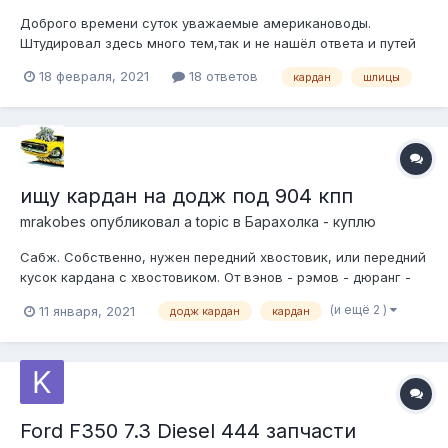
Доброго времени суток уважаемые американоводы.
Штудировал здесь много тем,так и не нашёл ответа и путей
решения своей проблемы.Собственно,имеем
18 февраля, 2021
18 ответов
кардан
шлицы
следующее.Когда мой Меркурий попал ко мне в руки,это был
не автомобиль, а скорее суповой набор, с течением
продолжительного времени я собирал на него всё,че...
ищу кардан на додж под 904 кпп
mrakobes
опубликовал a topic в
Барахолка - куплю
Сабж. Собственно, нужен передний хвостовик, или передний
кусок кардана с хвостовиком. От вэнов - рэмов - дюранг -
дакот всех возможных годов... 29/30 шлиц , диаметр хаба
(и ещё 2 )
11 января, 2021
додж кардан
кардан
42,67мм (1,680 инчей) +797889 ЧЧЧ 09 wazzaap +7914 624
2ЧЧ3
Ford F350 7.3 Diesel 444 запчасти