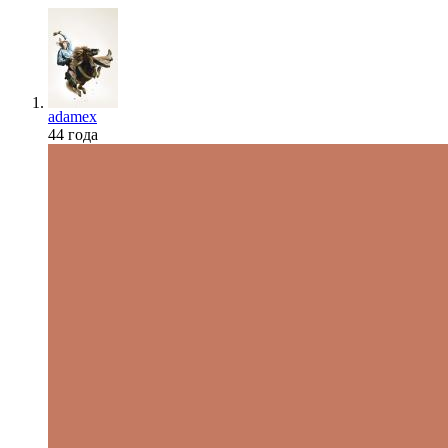
adamex
44 года