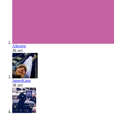
Allesgrg
36 лет
JamesKann
38 лет