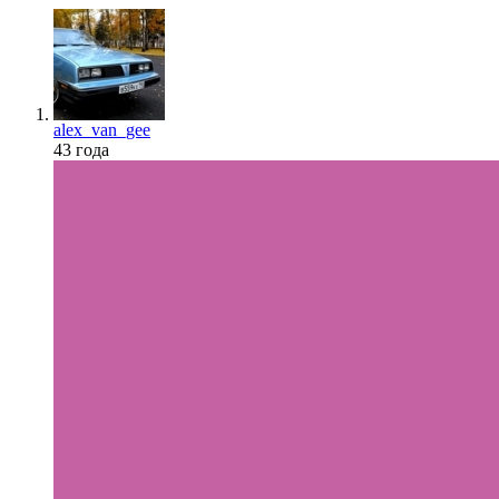
alex_van_gee
43 года